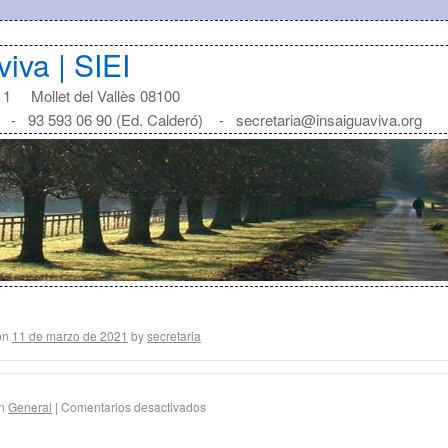
viva | SIEI
1 Mollet del Vallès 08100
) - 93 593 06 90 (Ed. Calderó) - secretaria@insaiguaviva.org
on
11 de marzo de 2021
by
secretaria
n
General
|
Comentarios desactivados