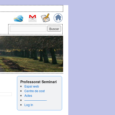
Professorat Seminari
Espai web
Centre de cost
Actes
———————-
Log In