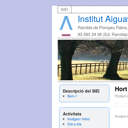
SIEI
Institut Aigua
Rambla de Pompeu Fabra, 
93 593 24 36 (Ed. Rambla
Hort
Descripció del SIEI
Ítem-1
Posted 
Activitats
Posted i
Imatges i fotos
Día a día