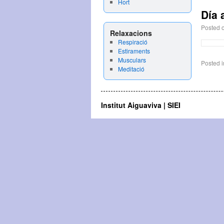
Hort
Día 
Posted 
Relaxacions
Respiració
Estiraments
Musculars
Posted i
Meditació
Institut Aiguaviva | SIEI